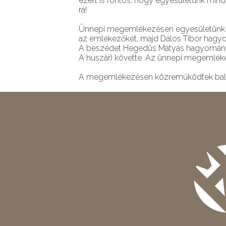
ezért is fontos, hogy egyesületünk mi
rá!
Ünnepi megemlékezésen egyesületünk 
az emlékezőket, majd Dalos Tibor hagyo
A beszédet Hegedüs Mátyás hagyományőr
A huszár) követte. Az ünnepi megemléke
A megemlékezésen közreműködtek bala