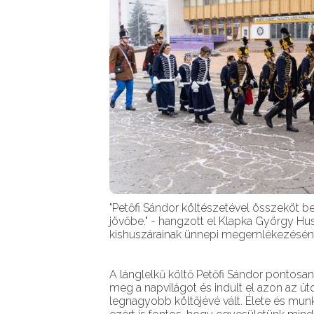
"Petőfi Sándor költészetével összeköt be
jövőbe." - hangzott el Klapka György Hu
kishuszárainak ünnepi megemlékezésén
A lánglelkű költő Petőfi Sándor pontosan 2
meg a napvilágot és indult el azon az 
legnagyobb költőjévé vált. Élete és mu