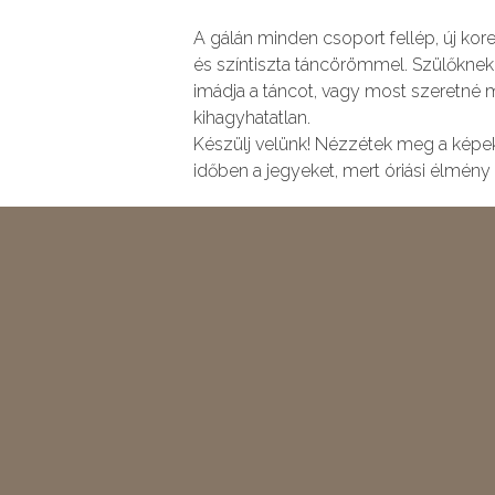
A gálán minden csoport fellép, új kor
és színtiszta táncörömmel. Szülőknek,
imádja a táncot, vagy most szeretné m
kihagyhatatlan.
Készülj velünk! Nézzétek meg a képek
időben a jegyeket, mert óriási élmény 