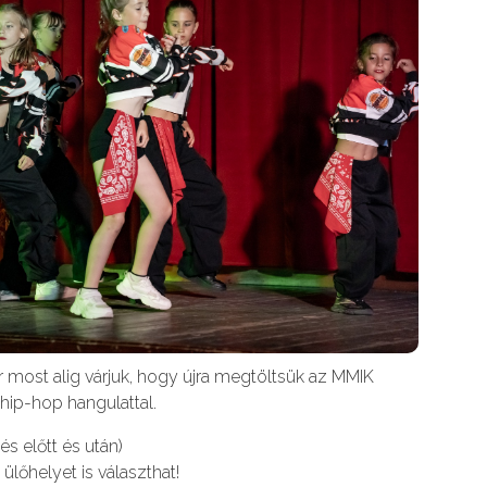
 most alig várjuk, hogy újra megtöltsük az MMIK
 hip-hop hangulattal.
és előtt és után)
 ülőhelyet is választhat!