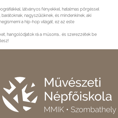
eográfiákkal, látványos fényekkel, hatalmas pörgéssel
 barátoknak, nagyszülőknek, és mindenkinek, aki
egismerni a hip-hop világát, ez az este
et, hangolódjatok rá a műsorra… és szerezzétek be
lesz!