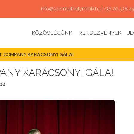
info@szombathelymmik.hu | +36 20 538 4
KÖZÖSSÉGÜNK
RENDEZVÉNYEK
JE
 COMPANY KARÁCSONYI GÁLA!
ANY KARÁCSONYI GÁLA!
:00