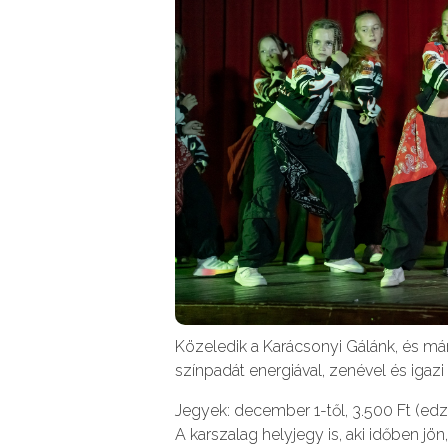
Közeledik a Karácsonyi Gálánk, és már
színpadát energiával, zenével és igazi
Jegyek: december 1-től, 3.500 Ft (edz
A karszalag helyjegy is, aki időben jön,